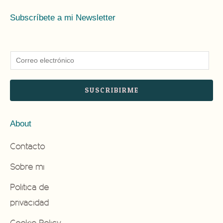
Subscríbete a mi Newsletter
E
m
a
SUSCRIBIRME
i
l
About
*
Contacto
Sobre mi
Politica de
privacidad