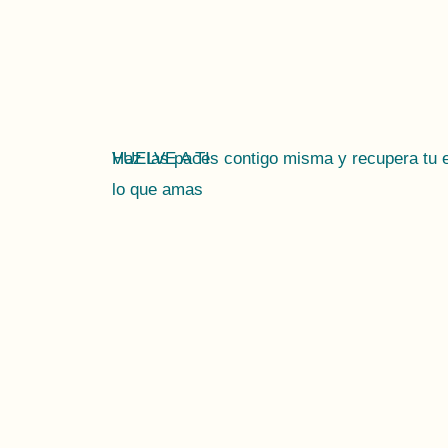
Haz las paces contigo misma y recupera tu en
VUELVE A TI
lo que amas