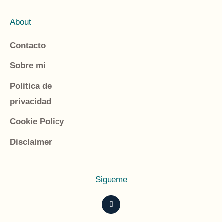
i
l
About
*
Contacto
Sobre mi
Politica de
privacidad
Cookie Policy
Disclaimer
Sigueme
I
n
s
t