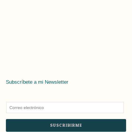
Subscríbete a mi Newsletter
E
m
a
SUSCRIBIRME