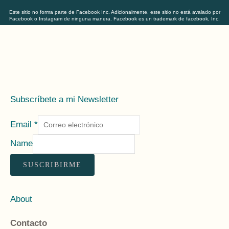
Este sitio no forma parte de Facebook Inc. Adicionalmente, este sitio no está avalado por
Facebook o Instagram de ninguna manera. Facebook es un trademark de facebook, Inc.
Subscríbete a mi Newsletter
Email
*
Name
SUSCRIBIRME
About
Contacto