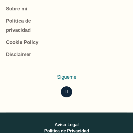
Sobre mi
Politica de
privacidad
Cookie Policy
Disclaimer
Sigueme
I
n
s
t
a
g
r
a
m
Aviso Legal
Política de Privacidad