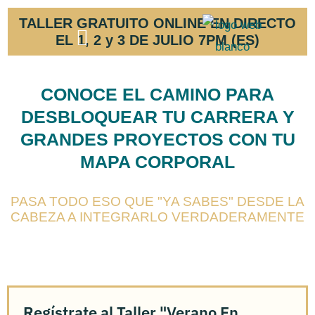
Ir
TALLER GRATUITO ONLINE EN DIRECTO
al
EL 1, 2 y 3 DE JULIO 7PM (ES)
contenido
CONOCE EL CAMINO PARA
DESBLOQUEAR TU CARRERA Y
GRANDES PROYECTOS CON TU
MAPA CORPORAL
PASA TODO ESO QUE "YA SABES" DESDE LA
CABEZA A INTEGRARLO VERDADERAMENTE
Regístrate al Taller "Verano En