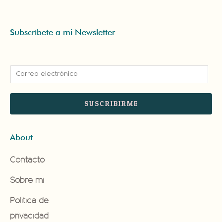
Subscríbete a mi Newsletter
E
m
a
SUSCRIBIRME
i
l
About
*
Contacto
Sobre mi
Politica de
privacidad